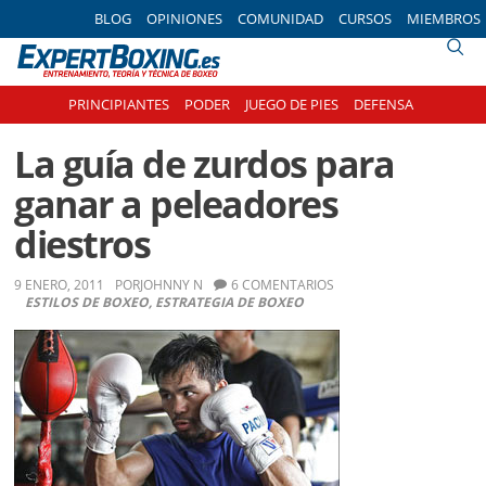
Skip
Skip
Skip
Skip
BLOG
OPINIONES
COMUNIDAD
CURSOS
MIEMBROS
to
to
to
to
primary
main
primary
footer
navigation
content
sidebar
PRINCIPIANTES
PODER
JUEGO DE PIES
DEFENSA
La guía de zurdos para
ganar a peleadores
diestros
9 ENERO, 2011
POR
JOHNNY N
6 COMENTARIOS
ESTILOS DE BOXEO
,
ESTRATEGIA DE BOXEO