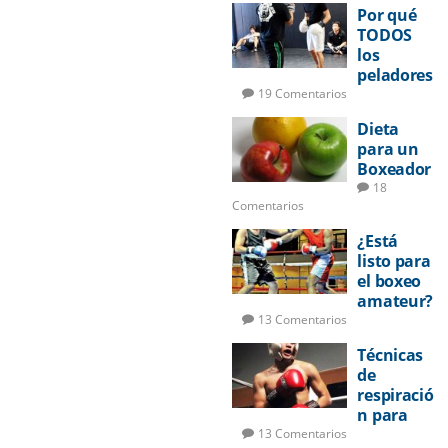
Por qué
TODOS
los
peladores
deberían
19 Comentarios
aprender
Dieta
a boxear
para un
Boxeador
18
Comentarios
¿Está
listo para
el boxeo
amateur?
13 Comentarios
Técnicas
de
respiració
n para
pelear
13 Comentarios