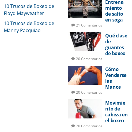
Entrena
10 Trucos de Boxeo de
miento
Floyd Mayweather
de salto
en soga
10 Trucos de Boxeo de
para
21 Comentarios
Manny Pacquiao
boxeo
Qué clase
de
guantes
de boxeo
utilizar
20 Comentarios
Cómo
Vendarse
las
Manos
para
20 Comentarios
Boxeo
Movimie
nto de
cabeza en
el boxeo
20 Comentarios