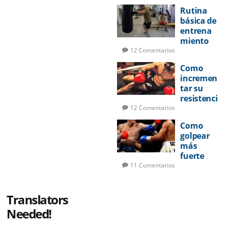
Rutina
básica de
entrena
miento
de boxeo
12 Comentarios
Como
incremen
tar su
resistenci
a en la
12 Comentarios
pelea
Como
golpear
más
fuerte
11 Comentarios
Translators
Needed!