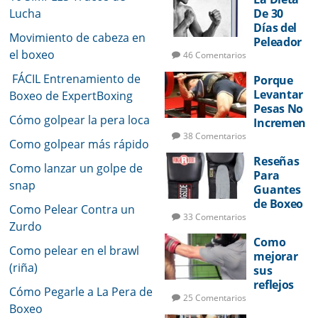
Lucha
De 30
Días del
Movimiento de cabeza en
Peleador
el boxeo
46 Comentarios
FÁCIL Entrenamiento de
Porque
Levantar
Boxeo de ExpertBoxing
Pesas No
Cómo golpear la pera loca
Incremen
tará Su
38 Comentarios
Como golpear más rápido
Potencia
Reseñas
de Golpeo
Como lanzar un golpe de
Para
snap
Guantes
de Boxeo
Como Pelear Contra un
33 Comentarios
Zurdo
Como
Como pelear en el brawl
mejorar
(riña)
sus
reflejos
Cómo Pegarle a La Pera de
de pelea
25 Comentarios
Boxeo