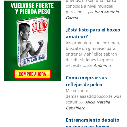
buenos, no son una marca
conocida a nivel mundial
pero son ...
Juan Antonio
por
García
¿Está listo para el boxeo
amateur?
los promotores no entrenan,
búscate un gimnasio para
entrenar y ahí ellos sabran
decidir si tienes lo que se
necesita ...
Anónimo
por
Como mejorar sus
reflejos de pelea
Me encanto
demasiaaaadddooooo te wua
seguir
Alicia Natalia
por
Caballlero
Entrenamiento de salto
en soga para boxeo