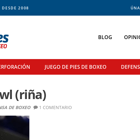
 DESDE 2008
ÚNA
BLOG
OPINI
ERFORACIÓN
JUEGO DE PIES
DE BOXEO
DEFEN
l (riña)
NSA DE BOXEO
1 COMENTARIO