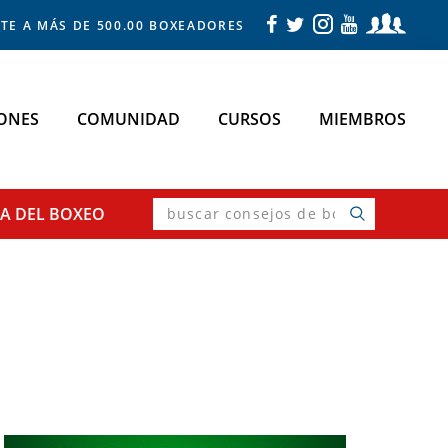
TE A MÁS DE 500.00 BOXEADORES
ONES
COMUNIDAD
CURSOS
MIEMBROS
buscar
SA
DEL BOXEO
consejos
de
boxeo
Primary
Sidebar