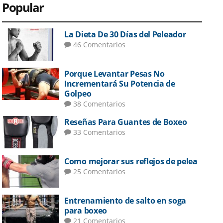
Popular
La Dieta De 30 Días del Peleador
46 Comentarios
Porque Levantar Pesas No
Incrementará Su Potencia de
Golpeo
38 Comentarios
Reseñas Para Guantes de Boxeo
33 Comentarios
Como mejorar sus reflejos de pelea
25 Comentarios
Entrenamiento de salto en soga
para boxeo
21 Comentarios