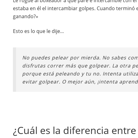
Le rogué al boxeador a que pare e intercambie con el
estaba en él el intercambiar golpes. Cuando terminó 
ganando?»
Esto es lo que le dije…
No puedes pelear por mierda. No sabes com
disfrutas correr más que golpear. La otra p
porque está peleando y tu no. Intenta utiliz
evitar golpear. O mejor aún, ¡intenta apren
¿Cuál es la diferencia entr