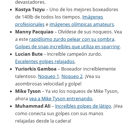
devastadores.
Kostya Tszyu
– Uno de los mejores boxeadores
de 140lb de todos los tiempos.
Imágenes
profesionales
e
imágenes olímpicas amateurs
.
Manny Pacquiao
– Olvídese de sus noqueos. Vea
a este
rapidísimo zurdo pelear con su sombra
.
Golpes de snap increíbles que utiliza en sparring
.
Lucian Bute
– Increíble campeón zurdo.
Excelentes golpes relajados
.
Yuriorkis Gamboa
– Boxeador increíblemente
talentoso.
Noqueo 1
.
Noqueo 2
. ¡Vea su
asombrosas velocidad y golpe!
Mike Tyson
– Ya vio los noqueos de Mike Tyson,
ahora
vea a Mike Tyson entrenando
.
Muhammad Ali
–
Increíbles golpes de látigo
. ¡Vea
como conecta sus golpes con sus manos
relajadas desde la cadera!