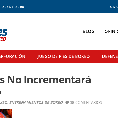
 DESDE 2008
ÚNA
BLOG
OPINI
ERFORACIÓN
JUEGO DE PIES
DE BOXEO
DEFEN
as No Incrementará
o
OXEO
,
ENTRENAMIENTOS DE BOXEO
38 COMENTARIOS