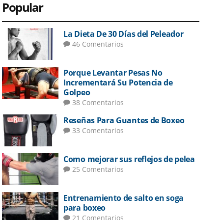
Popular
La Dieta De 30 Días del Peleador
46 Comentarios
Porque Levantar Pesas No
Incrementará Su Potencia de
Golpeo
38 Comentarios
Reseñas Para Guantes de Boxeo
33 Comentarios
Como mejorar sus reflejos de pelea
25 Comentarios
Entrenamiento de salto en soga
para boxeo
21 Comentarios