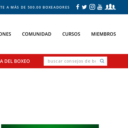
TE A MÁS DE 500.00 BOXEADORES
ONES
COMUNIDAD
CURSOS
MIEMBROS
buscar
SA
DEL BOXEO
consejos
de
boxeo
Primary
Sidebar