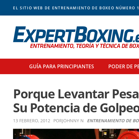
Skip
Skip
Skip
Skip
EL SITIO WEB DE ENTRENAMIENTO DE BOXEO NÚMERO 1
to
to
to
to
primary
main
primary
footer
navigation
content
sidebar
GUÍA PARA
PRINCIPIANTES
PODER
DE P
Porque Levantar Pes
Su Potencia de Golpe
13 FEBRERO, 2012
POR
JOHNNY N
ENTRENAMIENTO DE B