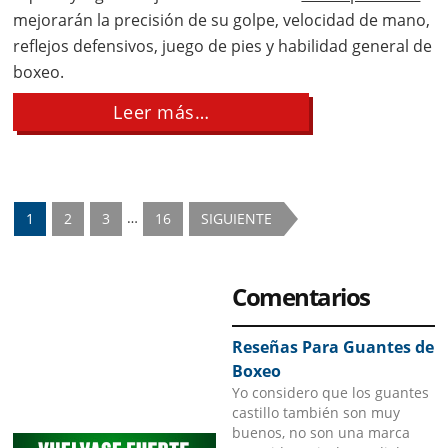
mejorarán la precisión de su golpe, velocidad de mano,
reflejos defensivos, juego de pies y habilidad general de
boxeo.
about
Leer más…
Ejercicios
con
la
pera
loca
Interim
…
Page
Page
Page
Page
1
2
3
16
SIGUIENTE
pages
omitted
Primary
Comentarios
Sidebar
Reseñas Para Guantes de
Boxeo
Yo considero que los guantes
castillo también son muy
buenos, no son una marca