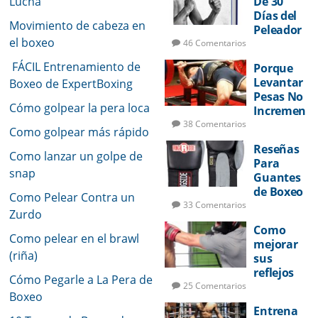
Lucha
De 30
Días del
Movimiento de cabeza en
Peleador
el boxeo
46 Comentarios
FÁCIL Entrenamiento de
Porque
Levantar
Boxeo de ExpertBoxing
Pesas No
Cómo golpear la pera loca
Incremen
tará Su
38 Comentarios
Como golpear más rápido
Potencia
Reseñas
de Golpeo
Como lanzar un golpe de
Para
snap
Guantes
de Boxeo
Como Pelear Contra un
33 Comentarios
Zurdo
Como
Como pelear en el brawl
mejorar
(riña)
sus
reflejos
Cómo Pegarle a La Pera de
de pelea
25 Comentarios
Boxeo
Entrena