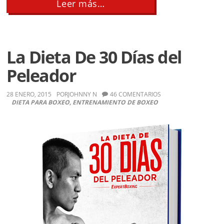
about
Leer más…
10
SIMPLES
Trucos
de
Lucha
La Dieta De 30 Días del
Peleador
28 ENERO, 2015
POR
JOHNNY N
46 COMENTARIOS
DIETA PARA BOXEO
,
ENTRENAMIENTO DE BOXEO