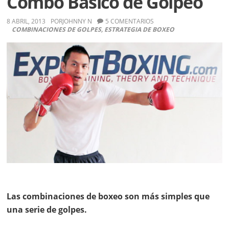
Combo Básico de Golpeo
golpes
asesina
8 ABRIL, 2013
POR
JOHNNY N
5 COMENTARIOS
COMBINACIONES DE GOLPES
,
ESTRATEGIA DE BOXEO
Las combinaciones de boxeo son más simples que
una serie de golpes.