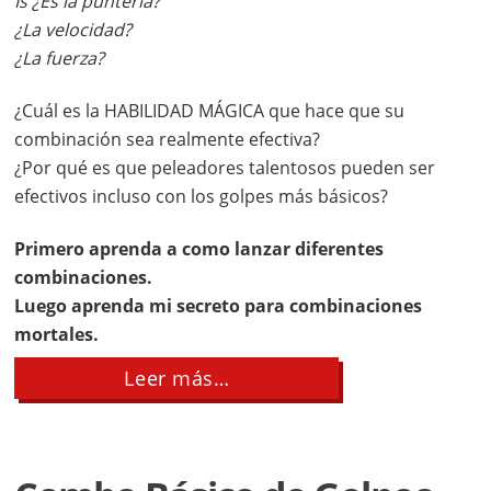
Is ¿Es la puntería?
¿La velocidad?
¿La fuerza?
¿Cuál es la HABILIDAD MÁGICA que hace que su
combinación sea realmente efectiva?
¿Por qué es que peleadores talentosos pueden ser
efectivos incluso con los golpes más básicos?
Primero aprenda a como lanzar diferentes
combinaciones.
Luego aprenda mi secreto para combinaciones
mortales.
about
Leer más…
Como
lanzar
una
combinación
de