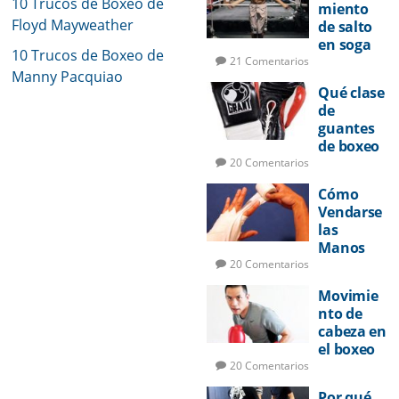
10 Trucos de Boxeo de
miento
Floyd Mayweather
de salto
en soga
10 Trucos de Boxeo de
para
21 Comentarios
Manny Pacquiao
boxeo
Qué clase
de
guantes
de boxeo
utilizar
20 Comentarios
Cómo
Vendarse
las
Manos
para
20 Comentarios
Boxeo
Movimie
nto de
cabeza en
el boxeo
20 Comentarios
Por qué