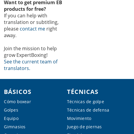
Want to get premium EB
products for free?
If you can help with
translation or subtitling,
please
contact me
right
away.
Join the mission to help
grow ExpertBoxing!
See the current team of
translators.
Footer
BÁSICOS
TÉCNICAS
Cómo boxear
Técnicas de golpe
Golpes
Técnicas de defensa
Equipo
Movimiento
Gimnasios
Juego de piernas