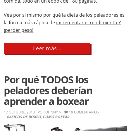
comida, todo en un ebook de 180 páginas.
Vea por si mismo por qué la dieta de los peleadores es
la forma más rápida de
incrementar el rendimiento Y
¡perder peso!
about
Leer más…
La
Dieta
De
30
Días
Por qué TODOS los
del
Peleador
peladores deberían
aprender a boxear
17 OCTUBRE, 2013
POR
JOHNNY N
19 COMENTARIOS
BÁSICOS DE BOXEO
,
CÓMO BOXEAR