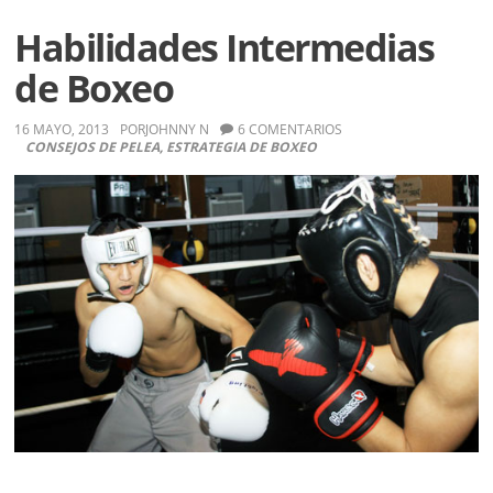
en
el
Habilidades Intermedias
boxeo
de Boxeo
16 MAYO, 2013
POR
JOHNNY N
6 COMENTARIOS
CONSEJOS DE PELEA
,
ESTRATEGIA DE BOXEO