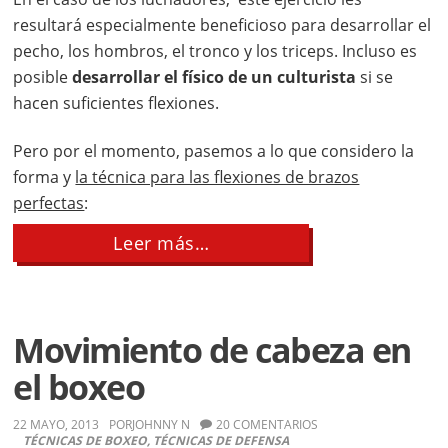
resultará especialmente beneficioso para desarrollar el
pecho, los hombros, el tronco y los triceps. Incluso es
posible
desarrollar el físico de un culturista
si se
hacen suficientes flexiones.
Pero por el momento, pasemos a lo que considero la
forma y
la técnica para las flexiones de brazos
perfectas
:
about
Leer más…
Técnica
Apropiada
de
Flexiones
Movimiento de cabeza en
el boxeo
22 MAYO, 2013
POR
JOHNNY N
20 COMENTARIOS
TÉCNICAS DE BOXEO
,
TÉCNICAS DE DEFENSA