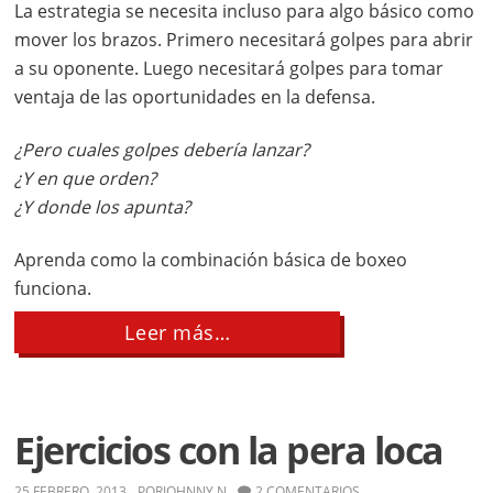
La estrategia se necesita incluso para algo básico como
mover los brazos. Primero necesitará golpes para abrir
a su oponente. Luego necesitará golpes para tomar
ventaja de las oportunidades en la defensa.
¿Pero cuales golpes debería lanzar?
¿Y en que orden?
¿Y donde los apunta?
Aprenda como la combinación básica de boxeo
funciona.
about
Leer más…
Combo
Básico
de
Golpeo
Ejercicios con la pera loca
25 FEBRERO, 2013
POR
JOHNNY N
2 COMENTARIOS