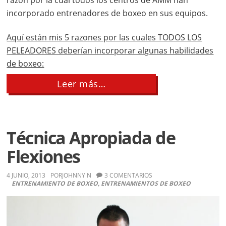
razón por la cual todos los centros de AMM han
incorporado entrenadores de boxeo en sus equipos.
Aquí están mis 5 razones por las cuales TODOS LOS
PELEADORES deberían incorporar algunas habilidades
de boxeo:
about
Leer más…
Por
qué
TODOS
los
peladores
Técnica Apropiada de
deberían
aprender
Flexiones
a
boxear
4 JUNIO, 2013
POR
JOHNNY N
3 COMENTARIOS
ENTRENAMIENTO DE BOXEO
,
ENTRENAMIENTOS DE BOXEO