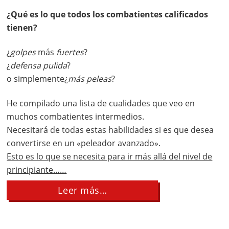
¿Qué es lo que todos los combatientes calificados
tienen?
¿
golpes
más
fuertes
?
¿
defensa
pulida
?
o simplemente¿
más peleas
?
He compilado una lista de cualidades que veo en
muchos combatientes intermedios.
Necesitará de todas estas habilidades si es que desea
convertirse en un «peleador avanzado».
Esto es lo que se necesita para ir más allá del nivel de
principiante……
about
Leer más…
Habilidades
Intermedias
de
Boxeo