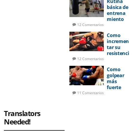
Rutina
básica de
entrena
miento
de boxeo
12 Comentarios
Como
incremen
tar su
resistenci
a en la
12 Comentarios
pelea
Como
golpear
más
fuerte
11 Comentarios
Translators
Needed!