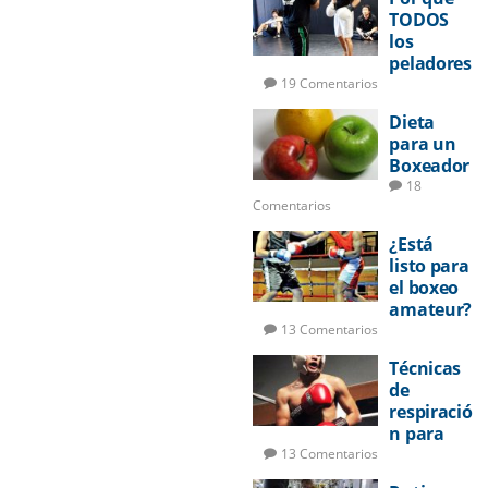
TODOS
los
peladores
deberían
19 Comentarios
aprender
Dieta
a boxear
para un
Boxeador
18
Comentarios
¿Está
listo para
el boxeo
amateur?
13 Comentarios
Técnicas
de
respiració
n para
pelear
13 Comentarios