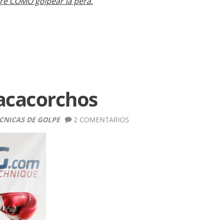
diré COMO golpear la pera.
Sacacorchos
CNICAS DE GOLPE
2 COMENTARIOS