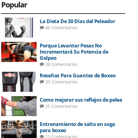
Popular
La Dieta De 30 Días del Peleador
46 Comentarios
Porque Levantar Pesas No
Incrementará Su Potencia de
Golpeo
38 Comentarios
Reseñas Para Guantes de Boxeo
33 Comentarios
Como mejorar sus reflejos de pelea
25 Comentarios
Entrenamiento de salto en soga
para boxeo
21 Comentarios