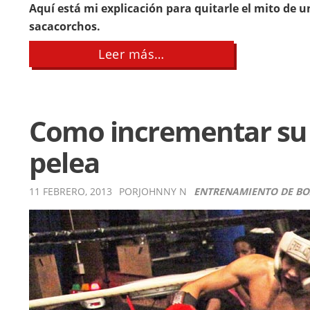
Aquí está mi explicación para quitarle el mito de un
sacacorchos.
about
Leer más…
Técnica
de
Golpe
de
Sacacorchos
Como incrementar su r
pelea
11 FEBRERO, 2013
POR
JOHNNY N
ENTRENAMIENTO DE B