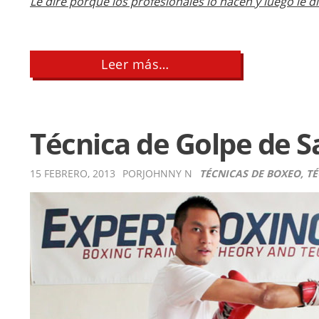
Le diré porque los profesionales lo hacen y luego le 
about
Leer más…
Cómo
golpear
la
pera
loca
Técnica de Golpe de 
15 FEBRERO, 2013
POR
JOHNNY N
TÉCNICAS DE BOXEO
,
TÉ