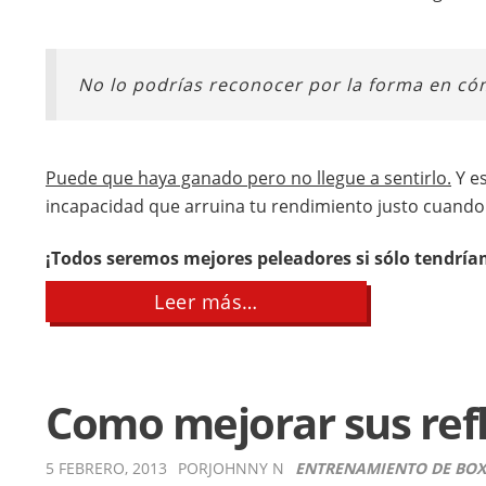
No lo podrías reconocer por la forma en có
Puede que haya ganado pero no llegue a sentirlo.
Y es
incapacidad que arruina tu rendimiento justo cuando 
¡Todos seremos mejores peleadores si sólo tendría
about
Leer más…
Como
incrementar
su
resistencia
en
Como mejorar sus refl
la
pelea
5 FEBRERO, 2013
POR
JOHNNY N
ENTRENAMIENTO DE BO