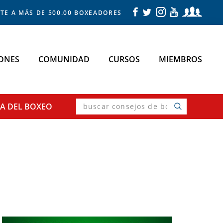
TE A MÁS DE 500.00 BOXEADORES
ONES
COMUNIDAD
CURSOS
MIEMBROS
buscar
SA
DEL BOXEO
consejos
de
boxeo
Primary
Sidebar