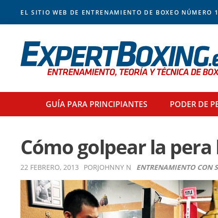
Skip
Skip
Skip
Skip
EL SITIO WEB DE ENTRENAMIENTO DE BOXEO NÚMERO 1
to
to
to
to
primary
main
primary
footer
navigation
content
sidebar
GUÍA PARA
PRINCIPIANTES
PODER
DE P
Cómo golpear la pera 
22 FEBRERO, 2013
POR
JOHNNY N
ENTRENAMIENTO CON 