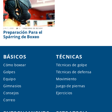
JUN 7, 2008
0
SPARRING DE BOXEO
Preparación Para el
Spárring de Boxeo
Footer
BÁSICOS
TÉCNICAS
Cómo boxear
Técnicas de golpe
Golpes
Técnicas de defensa
Equipo
Movimiento
Gimnasios
Juego de piernas
Consejos
Ejercicios
Correo