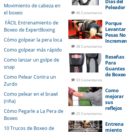
Días del
Movimiento de cabeza en
Peleador
el boxeo
46 Comentarios
FÁCIL Entrenamiento de
Porque
Levantar
Boxeo de ExpertBoxing
Pesas No
Cómo golpear la pera loca
Incremen
tará Su
38 Comentarios
Como golpear más rápido
Potencia
Reseñas
de Golpeo
Como lanzar un golpe de
Para
snap
Guantes
de Boxeo
Como Pelear Contra un
33 Comentarios
Zurdo
Como
Como pelear en el brawl
mejorar
(riña)
sus
reflejos
Cómo Pegarle a La Pera de
de pelea
25 Comentarios
Boxeo
Entrena
10 Trucos de Boxeo de
miento