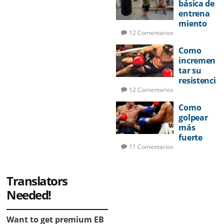
básica de
entrena
miento
de boxeo
12 Comentarios
Como
incremen
tar su
resistenci
a en la
12 Comentarios
pelea
Como
golpear
más
fuerte
11 Comentarios
Translators
Needed!
Want to get premium EB