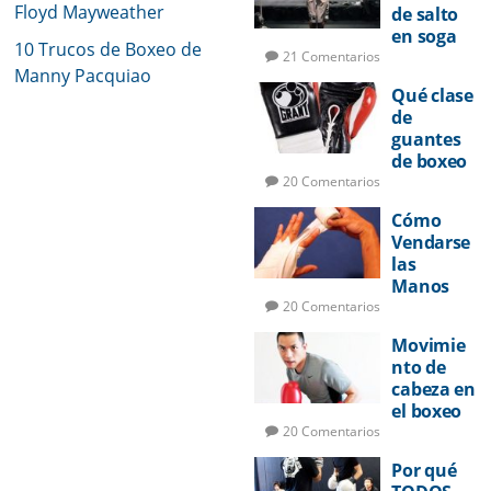
Floyd Mayweather
de salto
en soga
10 Trucos de Boxeo de
para
21 Comentarios
Manny Pacquiao
boxeo
Qué clase
de
guantes
de boxeo
utilizar
20 Comentarios
Cómo
Vendarse
las
Manos
para
20 Comentarios
Boxeo
Movimie
nto de
cabeza en
el boxeo
20 Comentarios
Por qué