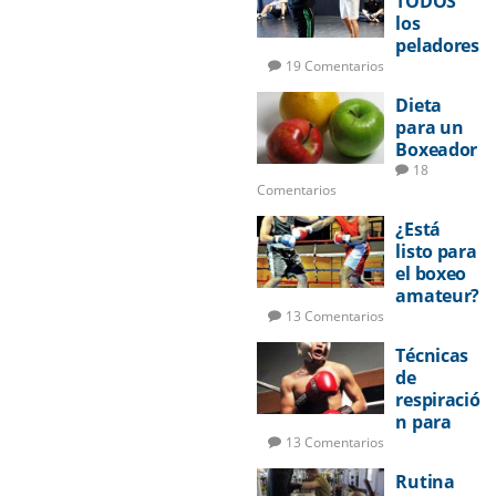
TODOS
los
peladores
deberían
19 Comentarios
aprender
Dieta
a boxear
para un
Boxeador
18
Comentarios
¿Está
listo para
el boxeo
amateur?
13 Comentarios
Técnicas
de
respiració
n para
pelear
13 Comentarios
Rutina