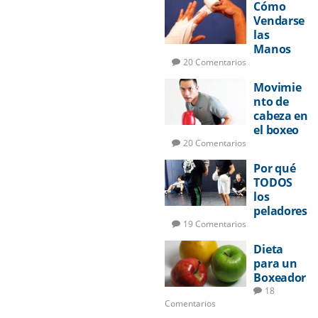
Cómo
Vendarse
las
Manos
para
20 Comentarios
Boxeo
Movimie
nto de
cabeza en
el boxeo
20 Comentarios
Por qué
TODOS
los
peladores
deberían
19 Comentarios
aprender
Dieta
a boxear
para un
Boxeador
18
Comentarios