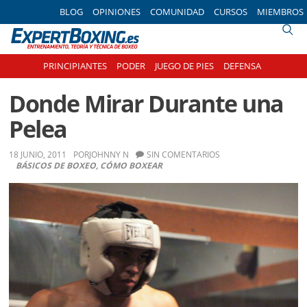
Skip
Skip
Skip
Skip
BLOG
OPINIONES
COMUNIDAD
CURSOS
MIEMBROS
to
to
to
to
primary
main
primary
footer
navigation
content
sidebar
PRINCIPIANTES
PODER
JUEGO DE PIES
DEFENSA
Donde Mirar Durante una
Pelea
18 JUNIO, 2011
POR
JOHNNY N
SIN COMENTARIOS
BÁSICOS DE BOXEO
,
CÓMO BOXEAR