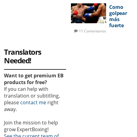
pelea
Como
golpear
más
fuerte
11 Comentarios
Translators
Needed!
Want to get premium EB
products for free?
If you can help with
translation or subtitling,
please
contact me
right
away.
Join the mission to help
grow ExpertBoxing!
See the current team of