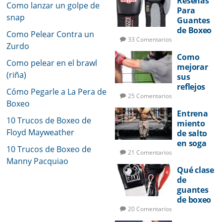
Reseñas
de Golpeo
Como lanzar un golpe de
Para
snap
Guantes
de Boxeo
Como Pelear Contra un
33 Comentarios
Zurdo
Como
Como pelear en el brawl
mejorar
(riña)
sus
reflejos
Cómo Pegarle a La Pera de
de pelea
25 Comentarios
Boxeo
Entrena
10 Trucos de Boxeo de
miento
Floyd Mayweather
de salto
en soga
10 Trucos de Boxeo de
para
21 Comentarios
Manny Pacquiao
boxeo
Qué clase
de
guantes
de boxeo
utilizar
20 Comentarios