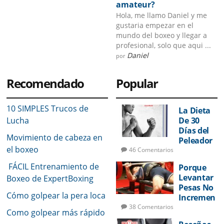
amateur?
Hola, me llamo Daniel y me
gustaria empezar en el
mundo del boxeo y llegar a
profesional, solo que aqui ...
Daniel
por
Recomendado
Popular
10 SIMPLES Trucos de
La Dieta
Lucha
De 30
Días del
Movimiento de cabeza en
Peleador
el boxeo
46 Comentarios
FÁCIL Entrenamiento de
Porque
Levantar
Boxeo de ExpertBoxing
Pesas No
Cómo golpear la pera loca
Incremen
tará Su
38 Comentarios
Como golpear más rápido
Potencia