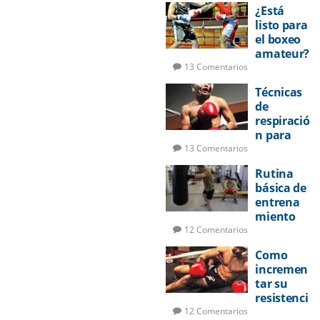
¿Está
listo para
el boxeo
amateur?
13 Comentarios
Técnicas
de
respiració
n para
pelear
13 Comentarios
Rutina
básica de
entrena
miento
de boxeo
12 Comentarios
Como
incremen
tar su
resistenci
a en la
12 Comentarios