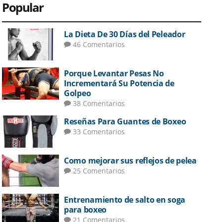
Popular
La Dieta De 30 Días del Peleador
46 Comentarios
Porque Levantar Pesas No
Incrementará Su Potencia de
Golpeo
38 Comentarios
Reseñas Para Guantes de Boxeo
33 Comentarios
Como mejorar sus reflejos de pelea
25 Comentarios
Entrenamiento de salto en soga
para boxeo
21 Comentarios