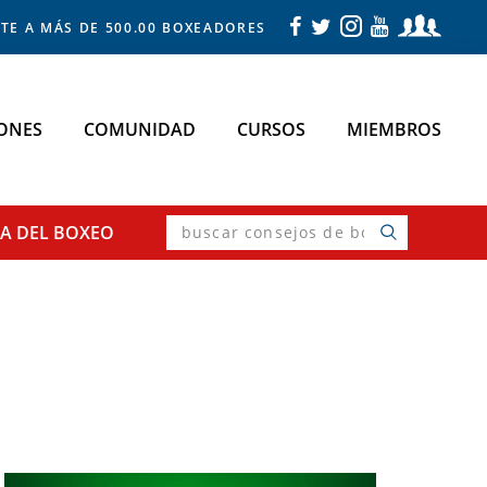
TE A MÁS DE 500.00 BOXEADORES
ONES
COMUNIDAD
CURSOS
MIEMBROS
buscar
SA
DEL BOXEO
consejos
de
boxeo
Primary
Sidebar