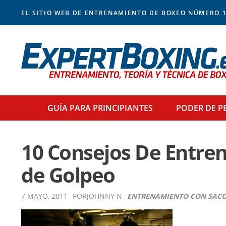
Skip
Skip
Skip
Skip
EL SITIO WEB DE ENTRENAMIENTO DE BOXEO NÚMERO 1
to
to
to
to
primary
main
primary
footer
navigation
content
sidebar
GUÍA PARA
PRINCIPIANTES
PODER
DE P
10 Consejos De Entre
de Golpeo
7 MAYO, 2011
POR
JOHNNY N
ENTRENAMIENTO CON SAC