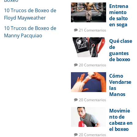
Entrena
10 Trucos de Boxeo de
miento
Floyd Mayweather
de salto
en soga
10 Trucos de Boxeo de
para
21 Comentarios
Manny Pacquiao
boxeo
Qué clase
de
guantes
de boxeo
utilizar
20 Comentarios
Cómo
Vendarse
las
Manos
para
20 Comentarios
Boxeo
Movimie
nto de
cabeza en
el boxeo
20 Comentarios