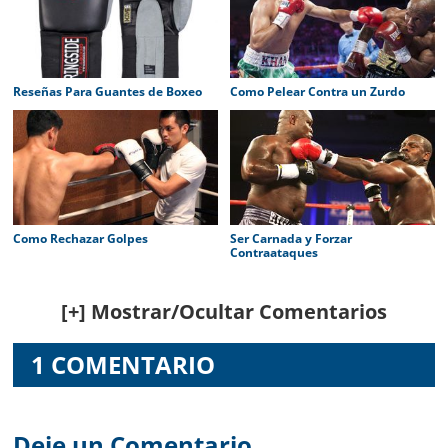
Reseñas Para Guantes de Boxeo
Como Pelear Contra un Zurdo
Como Rechazar Golpes
Ser Carnada y Forzar
Contraataques
Reader
[+] Mostrar/Ocultar Comentarios
Interactions
1 COMENTARIO
Deje un Comentario