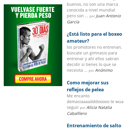
buenos, no son una marca
conocida a nivel mundial
pero son ...
Juan Antonio
por
García
¿Está listo para el boxeo
amateur?
los promotores no entrenan,
búscate un gimnasio para
entrenar y ahí ellos sabran
decidir si tienes lo que se
necesita ...
Anónimo
por
Como mejorar sus
reflejos de pelea
Me encanto
demasiaaaadddooooo te wua
seguir
Alicia Natalia
por
Caballlero
Entrenamiento de salto