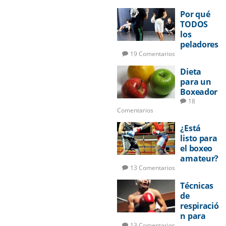
Por qué
TODOS
los
peladores
deberían
19 Comentarios
aprender
Dieta
a boxear
para un
Boxeador
18
Comentarios
¿Está
listo para
el boxeo
amateur?
13 Comentarios
Técnicas
de
respiració
n para
pelear
13 Comentarios