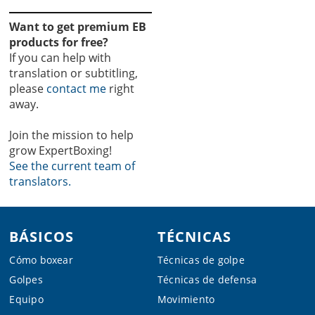
Want to get premium EB
products for free?
If you can help with
translation or subtitling,
please
contact me
right
away.
Join the mission to help
grow ExpertBoxing!
See the current team of
translators.
Footer
BÁSICOS
TÉCNICAS
Cómo boxear
Técnicas de golpe
Golpes
Técnicas de defensa
Equipo
Movimiento