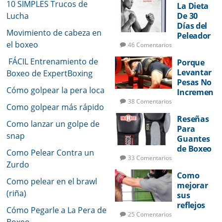
10 SIMPLES Trucos de
La Dieta
Lucha
De 30
Días del
Movimiento de cabeza en
Peleador
el boxeo
46 Comentarios
FÁCIL Entrenamiento de
Porque
Levantar
Boxeo de ExpertBoxing
Pesas No
Cómo golpear la pera loca
Incremen
tará Su
38 Comentarios
Como golpear más rápido
Potencia
Reseñas
de Golpeo
Como lanzar un golpe de
Para
snap
Guantes
de Boxeo
Como Pelear Contra un
33 Comentarios
Zurdo
Como
Como pelear en el brawl
mejorar
(riña)
sus
reflejos
Cómo Pegarle a La Pera de
de pelea
25 Comentarios
Boxeo