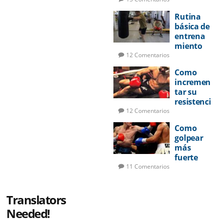
Rutina
básica de
entrena
miento
de boxeo
12 Comentarios
Como
incremen
tar su
resistenci
a en la
12 Comentarios
pelea
Como
golpear
más
fuerte
11 Comentarios
Translators
Needed!