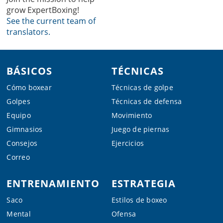
grow ExpertBoxing!
See the current team of
translators.
Footer
BÁSICOS
TÉCNICAS
Cómo boxear
Técnicas de golpe
Golpes
Técnicas de defensa
Equipo
Movimiento
Gimnasios
Juego de piernas
Consejos
Ejercicios
Correo
ENTRENAMIENTO
ESTRATEGIA
Saco
Estilos de boxeo
Mental
Ofensa