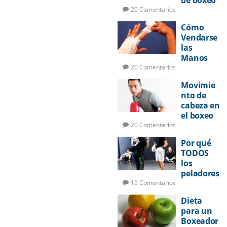
de boxeo
utilizar
20 Comentarios
Cómo
Vendarse
las
Manos
para
20 Comentarios
Boxeo
Movimie
nto de
cabeza en
el boxeo
20 Comentarios
Por qué
TODOS
los
peladores
deberían
19 Comentarios
aprender
Dieta
a boxear
para un
Boxeador