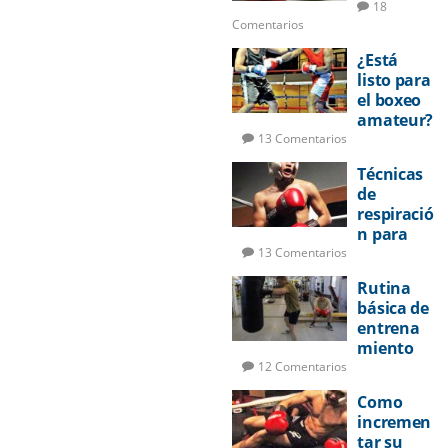
18
Comentarios
¿Está
listo para
el boxeo
amateur?
13 Comentarios
Técnicas
de
respiració
n para
pelear
13 Comentarios
Rutina
básica de
entrena
miento
de boxeo
12 Comentarios
Como
incremen
tar su