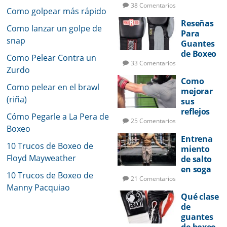
tará Su
38 Comentarios
Como golpear más rápido
Potencia
Reseñas
de Golpeo
Como lanzar un golpe de
Para
snap
Guantes
de Boxeo
Como Pelear Contra un
33 Comentarios
Zurdo
Como
Como pelear en el brawl
mejorar
(riña)
sus
reflejos
Cómo Pegarle a La Pera de
de pelea
25 Comentarios
Boxeo
Entrena
10 Trucos de Boxeo de
miento
Floyd Mayweather
de salto
en soga
10 Trucos de Boxeo de
para
21 Comentarios
Manny Pacquiao
boxeo
Qué clase
de
guantes