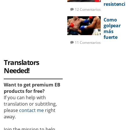
resistenci
a en la
12 Comentarios
pelea
Como
golpear
más
fuerte
11 Comentarios
Translators
Needed!
Want to get premium EB
products for free?
If you can help with
translation or subtitling,
please
contact me
right
away.
Join the mission to help