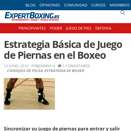
Skip
Skip
Skip
Skip
BLOG
OPINIONES
COMUNIDAD
CURSOS
MIEMBROS
to
to
to
to
primary
main
primary
footer
navigation
content
sidebar
PRINCIPIANTES
PODER
JUEGO DE PIES
DEFENSA
Estrategia Básica de Juego
de Piernas en el Boxeo
13 JUNIO, 2010
POR
JOHNNY N
5 COMENTARIOS
CONSEJOS DE PELEA
,
ESTRATEGIA DE BOXEO
Sincronizar su juego de piernas para entrar y salir