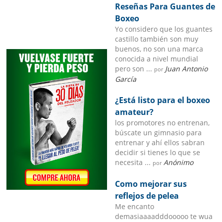
Reseñas Para Guantes de
Boxeo
Yo considero que los guantes
castillo también son muy
buenos, no son una marca
conocida a nivel mundial
pero son ...
Juan Antonio
por
García
¿Está listo para el boxeo
amateur?
los promotores no entrenan,
búscate un gimnasio para
entrenar y ahí ellos sabran
decidir si tienes lo que se
necesita ...
Anónimo
por
Como mejorar sus
reflejos de pelea
Me encanto
demasiaaaadddooooo te wua