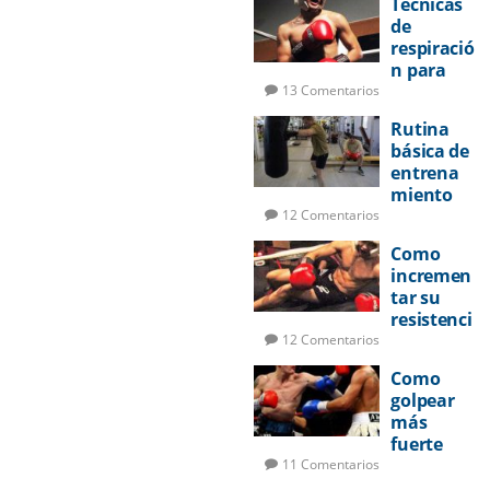
Técnicas
de
respiració
n para
pelear
13 Comentarios
Rutina
básica de
entrena
miento
de boxeo
12 Comentarios
Como
incremen
tar su
resistenci
a en la
12 Comentarios
pelea
Como
golpear
más
fuerte
11 Comentarios