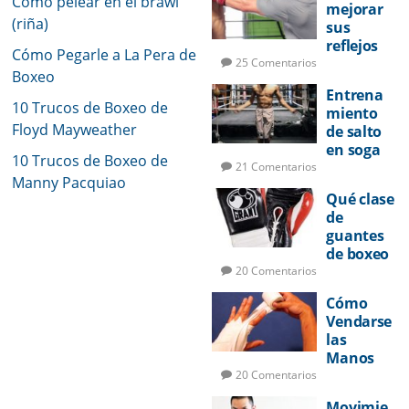
Como pelear en el brawl
mejorar
(riña)
sus
reflejos
Cómo Pegarle a La Pera de
de pelea
25 Comentarios
Boxeo
Entrena
10 Trucos de Boxeo de
miento
Floyd Mayweather
de salto
en soga
10 Trucos de Boxeo de
para
21 Comentarios
Manny Pacquiao
boxeo
Qué clase
de
guantes
de boxeo
utilizar
20 Comentarios
Cómo
Vendarse
las
Manos
para
20 Comentarios
Boxeo
Movimie