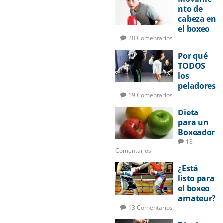
nto de
cabeza en
el boxeo
20 Comentarios
Por qué
TODOS
los
peladores
deberían
19 Comentarios
aprender
Dieta
a boxear
para un
Boxeador
18
Comentarios
¿Está
listo para
el boxeo
amateur?
13 Comentarios