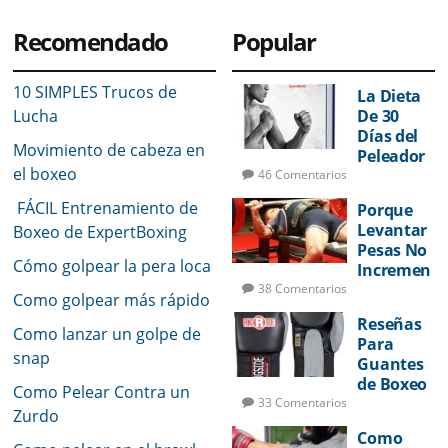
Recomendado
Popular
10 SIMPLES Trucos de
La Dieta
Lucha
De 30
Días del
Movimiento de cabeza en
Peleador
el boxeo
46 Comentarios
FÁCIL Entrenamiento de
Porque
Levantar
Boxeo de ExpertBoxing
Pesas No
Cómo golpear la pera loca
Incremen
tará Su
38 Comentarios
Como golpear más rápido
Potencia
Reseñas
de Golpeo
Como lanzar un golpe de
Para
snap
Guantes
de Boxeo
Como Pelear Contra un
33 Comentarios
Zurdo
Como