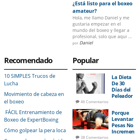
¿Está listo para el boxeo
amateur?
Hola, me llamo Daniel y me
gustaria empezar en el
mundo del boxeo y llegar a
profesional, solo que aqui ...
Daniel
por
Recomendado
Popular
10 SIMPLES Trucos de
La Dieta
Lucha
De 30
Días del
Movimiento de cabeza en
Peleador
el boxeo
46 Comentarios
FÁCIL Entrenamiento de
Porque
Levantar
Boxeo de ExpertBoxing
Pesas No
Cómo golpear la pera loca
Incremen
tará Su
38 Comentarios