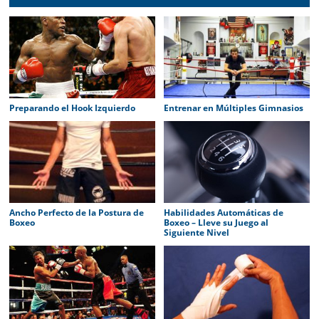
Preparando el Hook Izquierdo
Entrenar en Múltiples Gimnasios
Ancho Perfecto de la Postura de
Habilidades Automáticas de
Boxeo
Boxeo – Lleve su Juego al
Siguiente Nivel