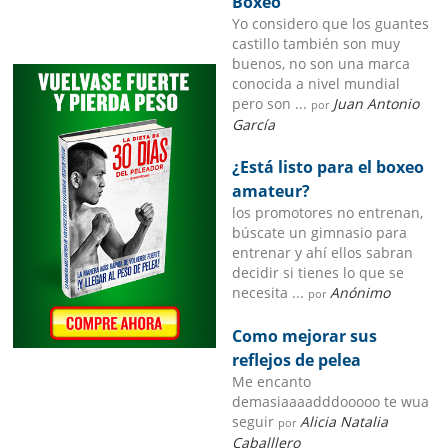
Boxeo
Yo considero que los guantes
castillo también son muy
buenos, no son una marca
conocida a nivel mundial
pero son ...
Juan Antonio
por
García
¿Está listo para el boxeo
amateur?
los promotores no entrenan,
búscate un gimnasio para
entrenar y ahí ellos sabran
decidir si tienes lo que se
necesita ...
Anónimo
por
Como mejorar sus
reflejos de pelea
Me encanto
demasiaaaadddooooo te wua
seguir
Alicia Natalia
por
Caballlero