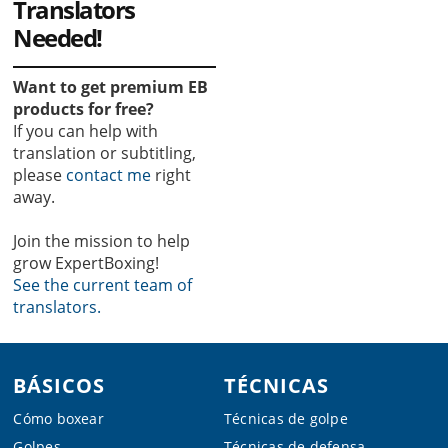
Translators
Needed!
Want to get premium EB
products for free?
If you can help with
translation or subtitling,
please
contact me
right
away.
Join the mission to help
grow ExpertBoxing!
See the current team of
translators.
Footer
BÁSICOS
TÉCNICAS
Cómo boxear
Técnicas de golpe
Golpes
Técnicas de defensa