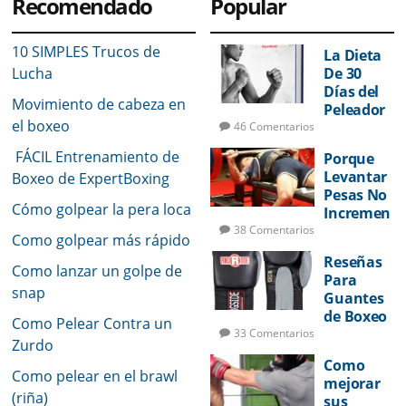
Recomendado
Popular
10 SIMPLES Trucos de
La Dieta
Lucha
De 30
Días del
Movimiento de cabeza en
Peleador
el boxeo
46 Comentarios
FÁCIL Entrenamiento de
Porque
Levantar
Boxeo de ExpertBoxing
Pesas No
Cómo golpear la pera loca
Incremen
tará Su
38 Comentarios
Como golpear más rápido
Potencia
Reseñas
de Golpeo
Como lanzar un golpe de
Para
snap
Guantes
de Boxeo
Como Pelear Contra un
33 Comentarios
Zurdo
Como
Como pelear en el brawl
mejorar
(riña)
sus