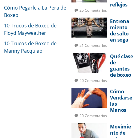
reflejos
Cómo Pegarle a La Pera de
de pelea
25 Comentarios
Boxeo
Entrena
10 Trucos de Boxeo de
miento
Floyd Mayweather
de salto
en soga
10 Trucos de Boxeo de
para
21 Comentarios
Manny Pacquiao
boxeo
Qué clase
de
guantes
de boxeo
utilizar
20 Comentarios
Cómo
Vendarse
las
Manos
para
20 Comentarios
Boxeo
Movimie
nto de