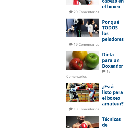
cabeza en
el boxeo
20 Comentarios
Por qué
TODOS
los
peladores
deberían
19 Comentarios
aprender
Dieta
a boxear
para un
Boxeador
18
Comentarios
¿Está
listo para
el boxeo
amateur?
13 Comentarios
Técnicas
de