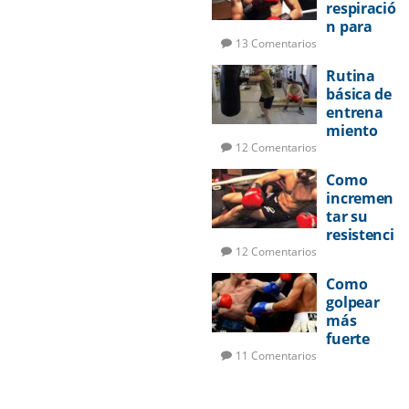
respiració
n para
pelear
13 Comentarios
Rutina
básica de
entrena
miento
de boxeo
12 Comentarios
Como
incremen
tar su
resistenci
a en la
12 Comentarios
pelea
Como
golpear
más
fuerte
11 Comentarios