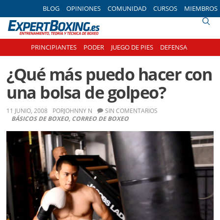
Skip
Skip
Skip
Skip
BLOG
OPINIONES
COMUNIDAD
CURSOS
MIEMBROS
to
to
to
to
primary
main
primary
footer
navigation
content
sidebar
PRINCIPIANTES
PODER
JUEGO DE PIES
DEFENSA
¿Qué más puedo hacer con
una bolsa de golpeo?
11 JUNIO, 2008
POR
JOHNNY N
SIN COMENTARIOS
BÁSICOS DE BOXEO
,
CORREO DE BOXEO