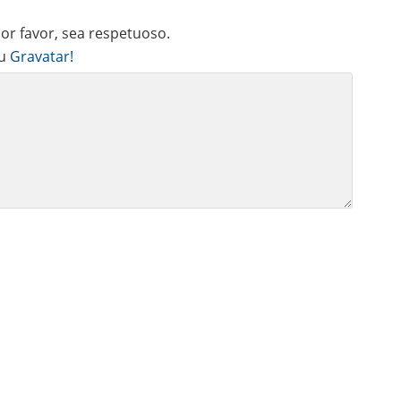
r favor, sea respetuoso.
u
Gravatar!