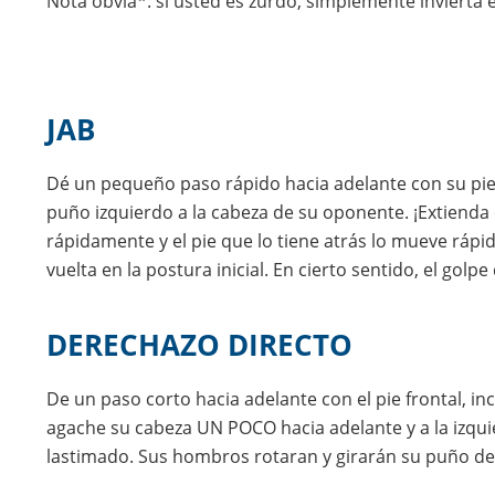
Nota obvia*: si usted es zurdo, simplemente invierta 
JAB
Dé un pequeño paso rápido hacia adelante con su pie
puño izquierdo a la cabeza de su oponente. ¡Extiend
rápidamente y el pie que lo tiene atrás lo mueve ráp
vuelta en la postura inicial. En cierto sentido, el go
DERECHAZO DIRECTO
De un paso corto hacia adelante con el pie frontal, in
agache su cabeza UN POCO hacia adelante y a la izqui
lastimado. Sus hombros rotaran y girarán su puño de