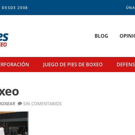
 DESDE 2008
ÚNA
BLOG
OPINI
ERFORACIÓN
JUEGO DE PIES
DE BOXEO
DEFEN
oxeo
BOXEAR
SIN COMENTARIOS