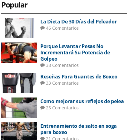
Popular
La Dieta De 30 Días del Peleador
46 Comentarios
Porque Levantar Pesas No
Incrementará Su Potencia de
Golpeo
38 Comentarios
Reseñas Para Guantes de Boxeo
33 Comentarios
Como mejorar sus reflejos de pelea
25 Comentarios
Entrenamiento de salto en soga
para boxeo
21 Comentarios