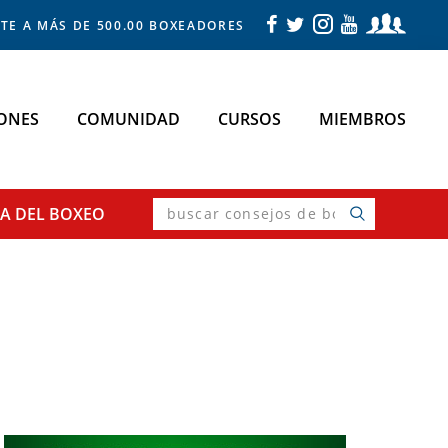
TE A MÁS DE 500.00 BOXEADORES
ONES
COMUNIDAD
CURSOS
MIEMBROS
buscar
SA
DEL BOXEO
consejos
de
boxeo
Primary
Sidebar