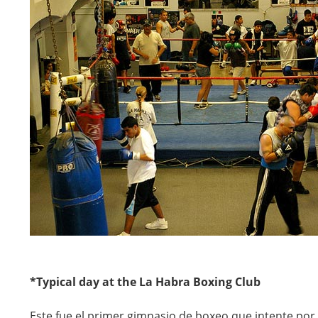
*Typical day at the La Habra Boxing Club
Este fue el primer gimnasio de boxeo que intente por