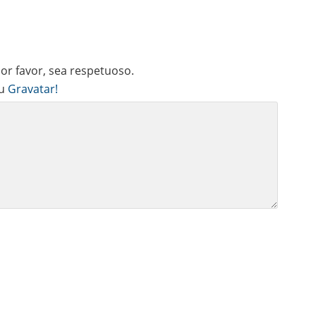
r favor, sea respetuoso.
u
Gravatar!