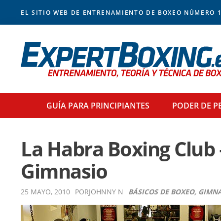
Skip
Skip
Skip
Skip
EL SITIO WEB DE ENTRENAMIENTO DE BOXEO NÚMERO 1
to
to
to
to
primary
main
primary
footer
navigation
content
sidebar
GUÍA PARA
PRINCIPIANTES
PODER
DE P
La Habra Boxing Club 
Gimnasio
25 MAYO, 2010
POR
JOHNNY N
BÁSICOS DE BOXEO
,
GIMNA