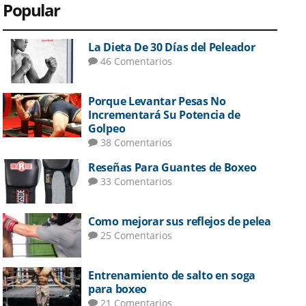
Popular
La Dieta De 30 Días del Peleador
46 Comentarios
Porque Levantar Pesas No
Incrementará Su Potencia de
Golpeo
38 Comentarios
Reseñas Para Guantes de Boxeo
33 Comentarios
Como mejorar sus reflejos de pelea
25 Comentarios
Entrenamiento de salto en soga
para boxeo
21 Comentarios