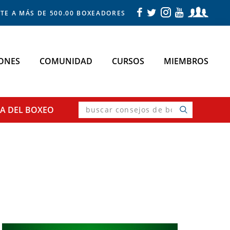
TE A MÁS DE 500.00 BOXEADORES
ONES
COMUNIDAD
CURSOS
MIEMBROS
buscar
SA
DEL BOXEO
consejos
de
boxeo
Primary
Sidebar