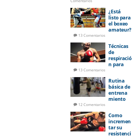
Comentarios
¿Está
listo para
el boxeo
amateur?
13 Comentarios
Técnicas
de
respiració
n para
pelear
13 Comentarios
Rutina
básica de
entrena
miento
de boxeo
12 Comentarios
Como
incremen
tar su
resistenci