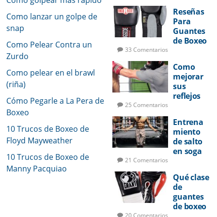
Como golpear más rápido
Potencia
Reseñas
de Golpeo
Como lanzar un golpe de
Para
snap
Guantes
de Boxeo
Como Pelear Contra un
33 Comentarios
Zurdo
Como
Como pelear en el brawl
mejorar
(riña)
sus
reflejos
Cómo Pegarle a La Pera de
de pelea
25 Comentarios
Boxeo
Entrena
10 Trucos de Boxeo de
miento
Floyd Mayweather
de salto
en soga
10 Trucos de Boxeo de
para
21 Comentarios
Manny Pacquiao
boxeo
Qué clase
de
guantes
de boxeo
utilizar
20 Comentarios