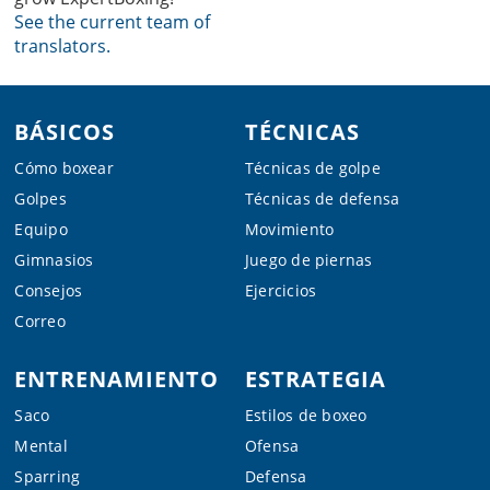
See the current team of
translators.
Footer
BÁSICOS
TÉCNICAS
Cómo boxear
Técnicas de golpe
Golpes
Técnicas de defensa
Equipo
Movimiento
Gimnasios
Juego de piernas
Consejos
Ejercicios
Correo
ENTRENAMIENTO
ESTRATEGIA
Saco
Estilos de boxeo
Mental
Ofensa
Sparring
Defensa