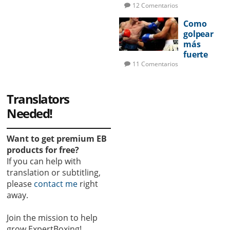
a en la
12 Comentarios
pelea
Como
golpear
más
fuerte
11 Comentarios
Translators
Needed!
Want to get premium EB
products for free?
If you can help with
translation or subtitling,
please
contact me
right
away.
Join the mission to help
grow ExpertBoxing!