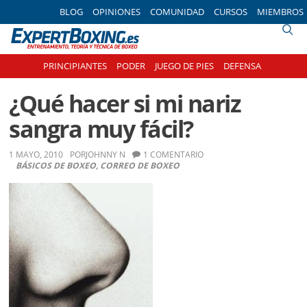
Skip
Skip
Skip
Skip
BLOG
OPINIONES
COMUNIDAD
CURSOS
MIEMBROS
to
to
to
to
primary
main
primary
footer
navigation
content
sidebar
PRINCIPIANTES
PODER
JUEGO DE PIES
DEFENSA
¿Qué hacer si mi nariz
sangra muy fácil?
1 MAYO, 2010
POR
JOHNNY N
1 COMENTARIO
BÁSICOS DE BOXEO
,
CORREO DE BOXEO