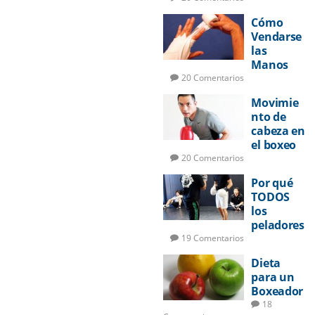
Cómo
Vendarse
las
Manos
para
20 Comentarios
Boxeo
Movimie
nto de
cabeza en
el boxeo
20 Comentarios
Por qué
TODOS
los
peladores
deberían
19 Comentarios
aprender
Dieta
a boxear
para un
Boxeador
18