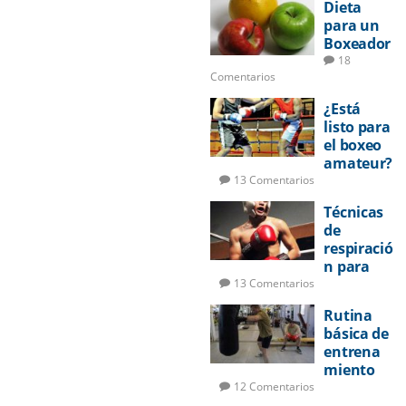
Dieta
a boxear
para un
Boxeador
18
Comentarios
¿Está
listo para
el boxeo
amateur?
13 Comentarios
Técnicas
de
respiració
n para
pelear
13 Comentarios
Rutina
básica de
entrena
miento
de boxeo
12 Comentarios