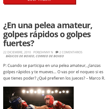
La
guía
de
zurdos
para
¿En una pelea amateur,
ganar
a
golpes rápidos o golpes
peleadores
diestros
fuertes?
22 DICIEMBRE, 2010
POR
JOHNNY N
2 COMENTARIOS
BÁSICOS DE BOXEO
,
CORREO DE BOXEO
P: Cuando se participa en una pelea amateur, ¿lanzas
golpes rápidos y te mueves… O vas por el noqueo si es
que tienes poder? ¿Qué prefieren los jueces? – Marco R.