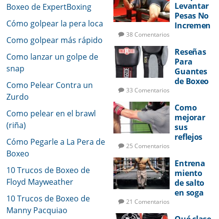
Levantar
Boxeo de ExpertBoxing
Pesas No
Cómo golpear la pera loca
Incremen
tará Su
38 Comentarios
Como golpear más rápido
Potencia
Reseñas
de Golpeo
Como lanzar un golpe de
Para
snap
Guantes
de Boxeo
Como Pelear Contra un
33 Comentarios
Zurdo
Como
Como pelear en el brawl
mejorar
(riña)
sus
reflejos
Cómo Pegarle a La Pera de
de pelea
25 Comentarios
Boxeo
Entrena
10 Trucos de Boxeo de
miento
Floyd Mayweather
de salto
en soga
10 Trucos de Boxeo de
para
21 Comentarios
Manny Pacquiao
boxeo