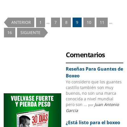
de
Entrenamiento
de
Pelea
Interim
Interim
para
…
…
Page
Page
Page
Page
Page
Page
ANTERIOR
1
7
8
9
10
11
Principiantes
pages
pages
Page
16
SIGUIENTE
omitted
omitted
Primary
Comentarios
Sidebar
Reseñas Para Guantes de
Boxeo
Yo considero que los guantes
castillo también son muy
buenos, no son una marca
conocida a nivel mundial
pero son ...
Juan Antonio
por
García
¿Está listo para el boxeo