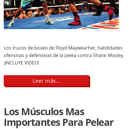
Los trucos de boxeo de Floyd Maywearher, habilidades
ofensivas y defensivas de la pelea contra Shane Mosley.
¡INCLUYE VIDEO!
about
Leer más…
10
Trucos
de
Boxeo
de
Los Músculos Mas
Floyd
Mayweather
Importantes Para Pelear