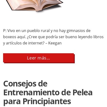
P: Vivo en un pueblo rural y no hay gimnasios de
boxeos aquí. ¿Cree que podría ser bueno leyendo libros
y artículos de internet? – Keegan
about
Leer más…
¿Puedo
convertirme
en
un
buen
Consejos de
boxeador
con
Entrenamiento de Pelea
sólo
leer
para Principiantes
libros?