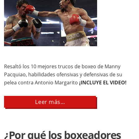
Resaltó los 10 mejores trucos de boxeo de Manny
Pacquiao, habilidades ofensivas y defensivas de su
pelea contra Antonio Margarito
¡INCLUYE EL VIDEO!
about
Leer más…
10
Trucos
de
Boxeo
de
¿Por qué los boxeadores
Manny