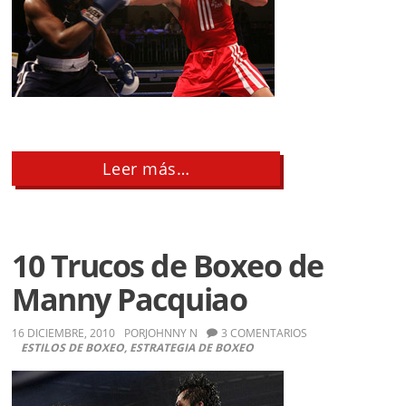
about
Leer más…
¿En
una
pelea
amateur,
golpes
10 Trucos de Boxeo de
rápidos
o
Manny Pacquiao
golpes
fuertes?
16 DICIEMBRE, 2010
POR
JOHNNY N
3 COMENTARIOS
ESTILOS DE BOXEO
,
ESTRATEGIA DE BOXEO