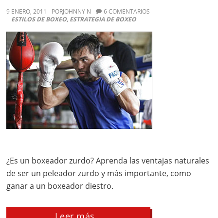
9 ENERO, 2011
POR
JOHNNY N
6 COMENTARIOS
ESTILOS DE BOXEO
,
ESTRATEGIA DE BOXEO
¿Es un boxeador zurdo? Aprenda las ventajas naturales
de ser un peleador zurdo y más importante, como
ganar a un boxeador diestro.
about
Leer más…