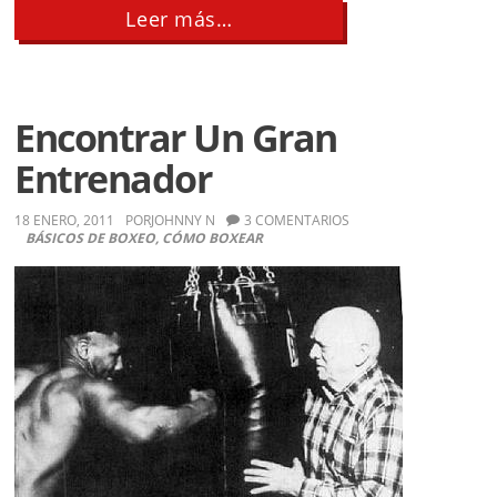
about
Leer más…
20
Combos
de
Golpeo
y
Encontrar Un Gran
Contraataques
de
Entrenador
zurdo
18 ENERO, 2011
POR
JOHNNY N
3 COMENTARIOS
BÁSICOS DE BOXEO
,
CÓMO BOXEAR