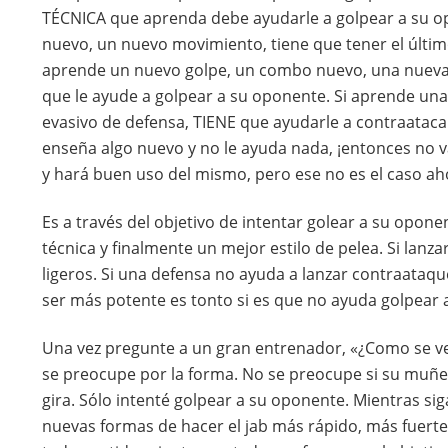
TÉCNICA que aprenda debe ayudarle a golpear a su o
nuevo, un nuevo movimiento, tiene que tener el últim
aprende un nuevo golpe, un combo nuevo, una nueva f
que le ayude a golpear a su oponente. Si aprende un
evasivo de defensa, TIENE que ayudarle a contraatacar
enseña algo nuevo y no le ayuda nada, ¡entonces no va 
y hará buen uso del mismo, pero ese no es el caso ah
Es a través del objetivo de intentar golear a su opo
técnica y finalmente un mejor estilo de pelea. Si lanz
ligeros. Si una defensa no ayuda a lanzar contraataque
ser más potente es tonto si es que no ayuda golpear 
Una vez pregunte a un gran entrenador, «¿Como se ve m
se preocupe por la forma. No se preocupe si su muñeca
gira. Sólo intenté golpear a su oponente. Mientras s
nuevas formas de hacer el jab más rápido, más fuerte