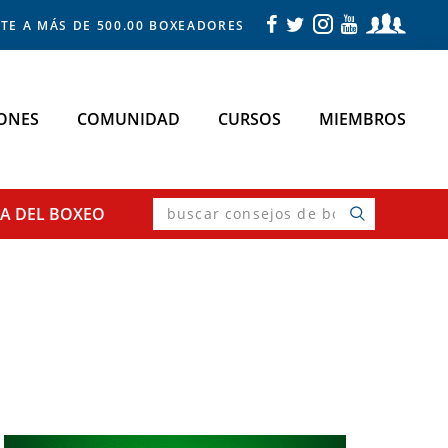
TE A MÁS DE 500.00 BOXEADORES
ONES
COMUNIDAD
CURSOS
MIEMBROS
buscar
SA
DEL BOXEO
consejos
de
boxeo
Primary
Sidebar