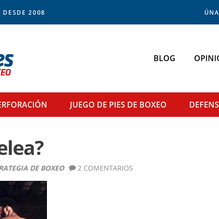
 DESDE 2008
ÚNA
BLOG
OPINI
ERFORACIÓN
JUEGO DE PIES
DE BOXEO
DEFEN
elea?
RATEGIA DE BOXEO
2 COMENTARIOS