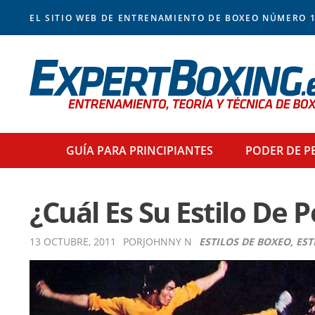
Skip
Skip
Skip
Skip
EL SITIO WEB DE ENTRENAMIENTO DE BOXEO NÚMERO 1
to
to
to
to
primary
main
primary
footer
navigation
content
sidebar
GUÍA PARA
PRINCIPIANTES
PODER
DE P
¿Cuál Es Su Estilo De P
13 OCTUBRE, 2011
POR
JOHNNY N
ESTILOS DE BOXEO
,
EST