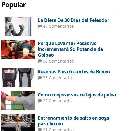
Popular
La Dieta De 30 Días del Peleador
46 Comentarios
Porque Levantar Pesas No
Incrementará Su Potencia de
Golpeo
38 Comentarios
Reseñas Para Guantes de Boxeo
33 Comentarios
Como mejorar sus reflejos de pelea
25 Comentarios
Entrenamiento de salto en soga
para boxeo
21 Comentarios