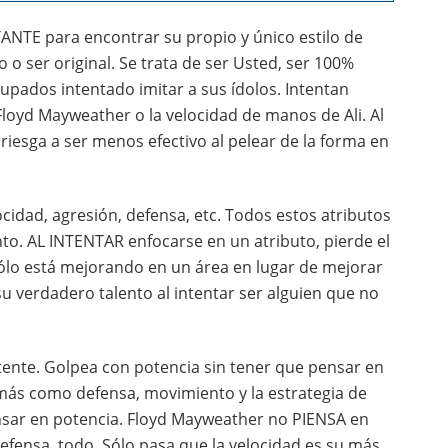
ANTE para encontrar su propio y único estilo de
o o ser original. Se trata de ser Usted, ser 100%
pados intentado imitar a sus ídolos. Intentan
Floyd Mayweather o la velocidad de manos de Ali. Al
riesga a ser menos efectivo al pelear de la forma en
cidad, agresión, defensa, etc. Todos estos atributos
to. AL INTENTAR enfocarse en un atributo, pierde el
sólo está mejorando en un área en lugar de mejorar
 su verdadero talento al intentar ser alguien que no
nte. Golpea con potencia sin tener que pensar en
emás como defensa, movimiento y la estrategia de
nsar en potencia. Floyd Mayweather no PIENSA en
defensa, todo. Sólo pasa que la velocidad es su más