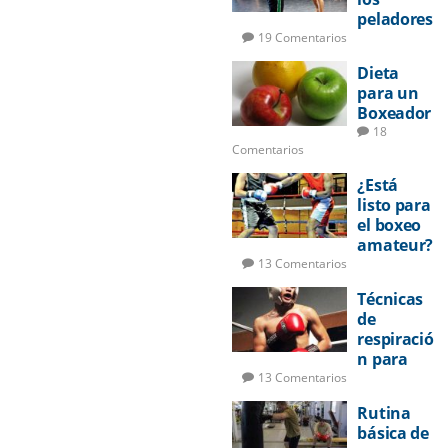
peladores
deberían
19 Comentarios
aprender
Dieta
a boxear
para un
Boxeador
18
Comentarios
¿Está
listo para
el boxeo
amateur?
13 Comentarios
Técnicas
de
respiració
n para
pelear
13 Comentarios
Rutina
básica de