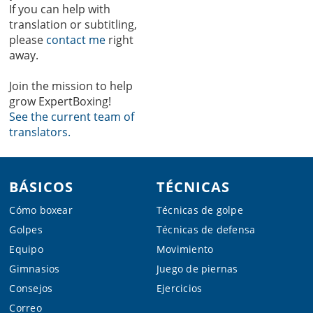
If you can help with
translation or subtitling,
please
contact me
right
away.
Join the mission to help
grow ExpertBoxing!
See the current team of
translators.
Footer
BÁSICOS
TÉCNICAS
Cómo boxear
Técnicas de golpe
Golpes
Técnicas de defensa
Equipo
Movimiento
Gimnasios
Juego de piernas
Consejos
Ejercicios
Correo