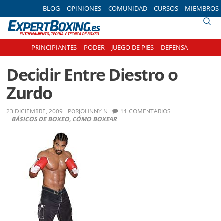
Skip
Skip
Skip
Skip
BLOG
OPINIONES
COMUNIDAD
CURSOS
MIEMBROS
to
to
to
to
primary
main
primary
footer
navigation
content
sidebar
PRINCIPIANTES
PODER
JUEGO DE PIES
DEFENSA
Decidir Entre Diestro o
Zurdo
23 DICIEMBRE, 2009
POR
JOHNNY N
11 COMENTARIOS
BÁSICOS DE BOXEO
,
CÓMO BOXEAR