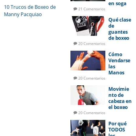
en soga
10 Trucos de Boxeo de
para
21 Comentarios
Manny Pacquiao
boxeo
Qué clase
de
guantes
de boxeo
utilizar
20 Comentarios
Cómo
Vendarse
las
Manos
para
20 Comentarios
Boxeo
Movimie
nto de
cabeza en
el boxeo
20 Comentarios
Por qué
TODOS
los