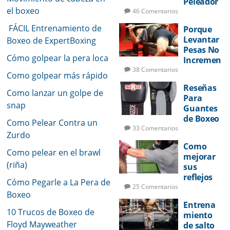
Peleador
el boxeo
46 Comentarios
FÁCIL Entrenamiento de
Porque
Levantar
Boxeo de ExpertBoxing
Pesas No
Cómo golpear la pera loca
Incremen
tará Su
38 Comentarios
Como golpear más rápido
Potencia
Reseñas
de Golpeo
Como lanzar un golpe de
Para
snap
Guantes
de Boxeo
Como Pelear Contra un
33 Comentarios
Zurdo
Como
Como pelear en el brawl
mejorar
(riña)
sus
reflejos
Cómo Pegarle a La Pera de
de pelea
25 Comentarios
Boxeo
Entrena
10 Trucos de Boxeo de
miento
Floyd Mayweather
de salto