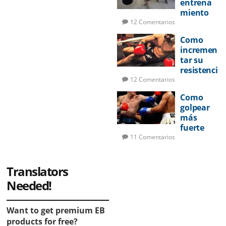
entrena
miento
de boxeo
12 Comentarios
Como
incremen
tar su
resistenci
a en la
12 Comentarios
pelea
Como
golpear
más
fuerte
11 Comentarios
Translators
Needed!
Want to get premium EB
products for free?